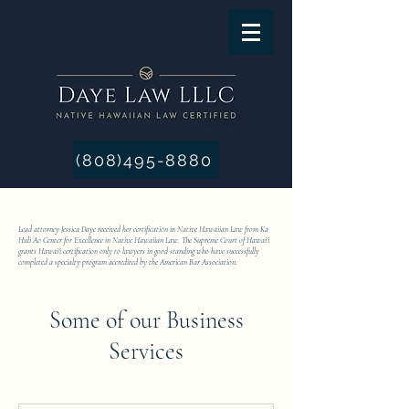
(808)495-8880
Lead attorney Jessica Daye received her certification in Native Hawaiian Law from Ka
Huli Ao Center for Excellence in Native Hawaiian Law. The Supreme Court of Hawai‘i
grants Hawai‘i certification only to lawyers in good standing who have successfully
completed a specialty program accredited by the American Bar Association.
Some of our Business
Services